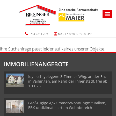
Eine starke Partnerschaft
07143-811 269
Mo. - Fr. 09.00 - 19.00 Uhr
Ihre Suchanfrage passt leider auf keines unserer Objekte.
IMMOBILIENANGEBOTE
Idyllisch gelegene 3-Zimmer-Whg, an der Enz
in Vaihingen, am Rand der Innenstadt, frei ab
1.11.26
Großzügige 4,5-Zimmer-Wohnungmit Balkon,
EBK undklimatisiertem Wohnbereich