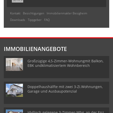
Service
Kontakt
Besichtigungen
Immobilienmakler Besigheim
Downloads
Tippgeber
FAQ
IMMOBILIENANGEBOTE
Großzügige 4,5-Zimmer-Wohnungmit Balkon,
EBK undklimatisiertem Wohnbereich
Doppelhaushälfte mit zwei 3-Zi.Wohnungen,
Garage und Ausbaupotenzial
Idyllisch gelegene 3-Zimmer-Whg, an der Enz