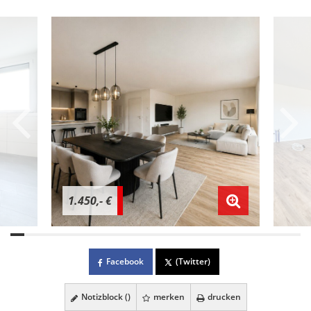
1.450,- €
Facebook
(Twitter)
Notizblock (
)
merken
drucken