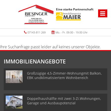
Eine starke Partnerschaft
07143-811 269
Mo. - Fr. 09.00 - 19.00 Uhr
Ihre Suchanfrage passt leider auf keines unserer Objekte.
IMMOBILIENANGEBOTE
Großzügige 4,5-Zimmer-Wohnungmit Balkon,
EBK undklimatisiertem Wohnbereich
Doppelhaushälfte mit zwei 3-Zi.Wohnungen,
Garage und Ausbaupotenzial