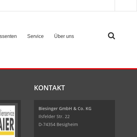
essenten
Service
Über uns
KONTAKT
Biesinger GmbH & Co. KG
Ilsfelder Str. 22
D-74354 Besigheim