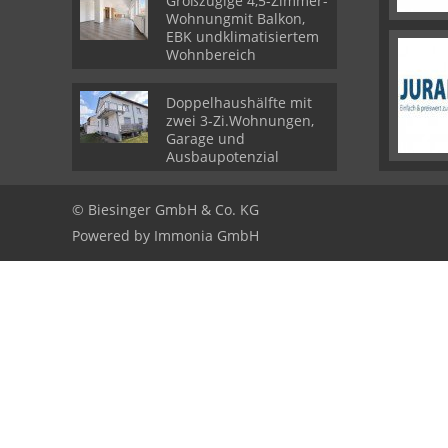
Großzügige 4,5-Zimmer-
Wohnungmit Balkon,
EBK undklimatisiertem
Wohnbereich
Doppelhaushälfte mit
zwei 3-Zi.Wohnungen,
Garage und
Ausbaupotenzial
© Biesinger GmbH & Co. KG
Powered by
Immonia GmbH