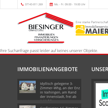
07143-811 269
Mo. - Fr. 09.00 - 19.00 Uhr
Eine starke Partnerschaf
Ihre Suchanfrage passt leider auf keines unserer Objekte.
IMMOBILIENANGEBOTE
UNSER
Idyllisch gelegene 3-
Zimmer-Whg, an der Enz
in Vaihingen, am Rand
der Innenstadt, frei ab
1.11.26