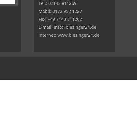
Tel.:
07143 811269
Mobil:
0172 952 1227
Fax: +49 7143 811262
E-mail:
info@biesinger24.de
Internet:
www.biesinger24.de