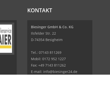
KONTAKT
Biesinger GmbH & Co. KG
Ilsfelder Str. 22
D-74354 Besigheim
Tel.:
07143 811269
Mobil:
0172 952 1227
Fax: +49 7143 811262
E-mail:
info@biesinger24.de
Internet:
www.biesinger24.de