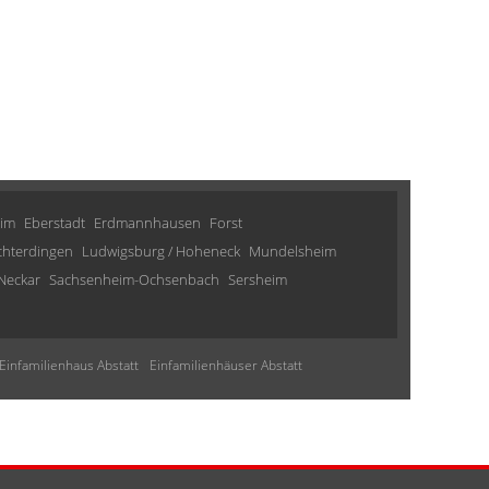
im
Eberstadt
Erdmannhausen
Forst
chterdingen
Ludwigsburg / Hoheneck
Mundelsheim
Neckar
Sachsenheim-Ochsenbach
Sersheim
Einfamilienhaus Abstatt
Einfamilienhäuser Abstatt