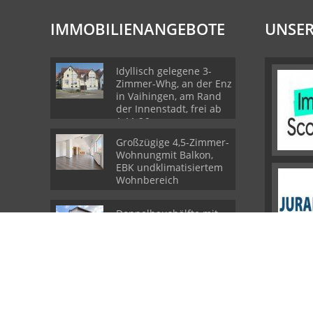
IMMOBILIENANGEBOTE
UNSER
Idyllisch gelegene 3-
Zimmer-Whg, an der Enz
in Vaihingen, am Rand
der Innenstadt, frei ab
1.11.26
Großzügige 4,5-Zimmer-
Wohnungmit Balkon,
EBK undklimatisiertem
Wohnbereich
Doppelhaushälfte mit
zwei 3-Zi.Wohnungen,
Garage und
Ausbaupotenzial
© Biesinger GmbH & Co. KG
Powered by
Immonia GmbH