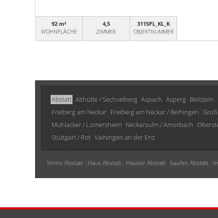
92 m²
4,5
3115PL_KL_K
WOHNFLÄCHE
ZIMMER
OBJEKTNUMMER
Abstatt
Althütte / Sechselberg
Aspach
Asperg
Beilstein
Freiberg am Neckar
Freiberg am Neckar / Beihingen
Groß
Mühlacker / Lomersheim
Neckarsulm / Amorbach
Oberst
Stuttgart / Rot
Vaihingen an der Enz
Immo Abstatt
Haus Abstatt
Häuser Abstatt
kaufen Abstatt
I