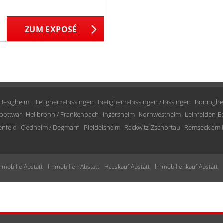
ZUM EXPOSÉ
Besigheim
Bietigheim-Bissingen
Bietigheim-Bissingen / Bissingen
Bönnighe
bottwar
Heilbronn / Frankenbach
Ingersheim
Kornwestheim
Leinfelden-E
enfeld
Oedheim / Degmarn
Pleidelsheim
Rackwitz-Zschortau
Remseck am 
mmobilie Abstatt
Immobilien Abstatt
Hauskauf Abstatt
Immobilienkauf Abstatt