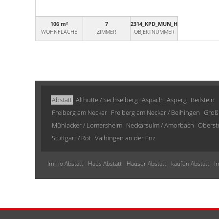
106 m²
7
2314_KPD_MUN_HS_K
WOHNFLÄCHE
ZIMMER
OBJEKTNUMMER
Abstatt
Althütte / Sechselberg
Aspach
Asperg
Beilstein
Freiberg am Neckar
Freiberg am Neckar / Beihingen
Groß
Mühlacker / Lomersheim
Neckarsulm / Amorbach
Oberst
Stuttgart / Rot
Vaihingen an der Enz
Immo Abstatt
Haus Abstatt
Häuser Abstatt
kaufen Abstatt
I