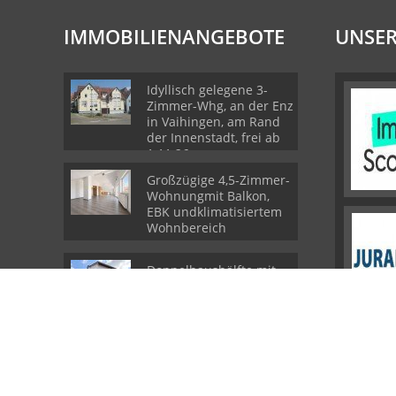
IMMOBILIENANGEBOTE
UNSER
Idyllisch gelegene 3-
Zimmer-Whg, an der Enz
in Vaihingen, am Rand
der Innenstadt, frei ab
1.11.26
Großzügige 4,5-Zimmer-
Wohnungmit Balkon,
EBK undklimatisiertem
Wohnbereich
Doppelhaushälfte mit
zwei 3-Zi.Wohnungen,
Garage und
Ausbaupotenzial
© Biesinger GmbH & Co. KG
Powered by
Immonia GmbH