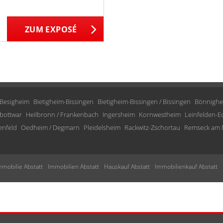
ZUM EXPOSÉ
Besigheim
Bietigheim-Bissingen
Bietigheim-Bissingen / Bissingen
Bönnighe
bottwar
Heilbronn / Frankenbach
Ingersheim
Kornwestheim
Leinfelden-E
enfeld
Oedheim / Degmarn
Pleidelsheim
Rackwitz-Zschortau
Remseck am 
mmobilie Abstatt
Immobilien Abstatt
Hauskauf Abstatt
Immobilienkauf Abstatt