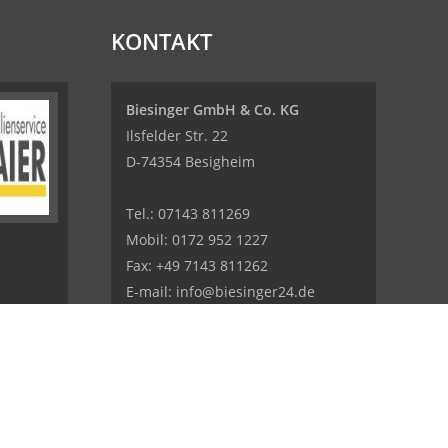
KONTAKT
Biesinger GmbH & Co. KG
Ilsfelder Str. 22
D-74354 Besigheim
Tel.:
07143 811269
Mobil:
0172 952 1227
Fax: +49 7143 811262
E-mail:
info@biesinger24.de
Internet:
www.biesinger24.de