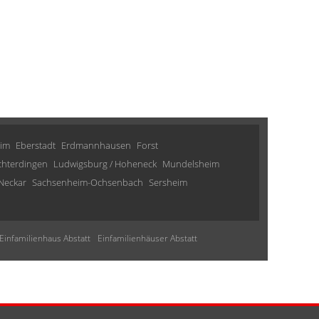
im
Eberstadt
Erdmannhausen
Forst
chterdingen
Ludwigsburg / Hoheneck
Mundelsheim
Neckar
Sachsenheim-Ochsenbach
Sersheim
Einfamilienhaus Abstatt
Einfamilienhäuser Abstatt