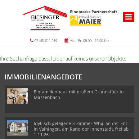
Eine starke Partnerschaft
07143-811 269
Mo. - Fr. 09.00 - 19.00 Uhr
Ihre Suchanfrage passt leider auf keines unserer Objekte.
IMMOBILIENANGEBOTE
Einfamilienhaus mit großem Grundstück in
Massenbach
Idyllisch gelegene 3-Zimmer-Whg, an der Enz
in Vaihingen, am Rand der Innenstadt, frei ab
1.11.26