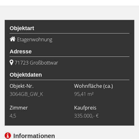
Objektart
Etagenwohnung
Adresse
71723 Großbottwar
Objektdaten
Objekt-Nr.
Wohnfläche
(ca.)
3064GB_GW_K
95,41 m²
Zimmer
Kaufpreis
4,5
335.000,- €
Informationen