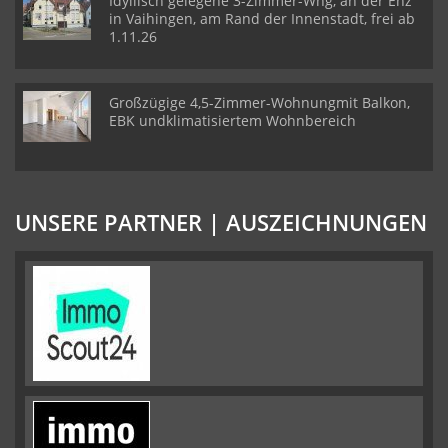
Idyllisch gelegene 3-Zimmer-Whg, an der Enz
in Vaihingen, am Rand der Innenstadt, frei ab
1.11.26
Großzügige 4,5-Zimmer-Wohnungmit Balkon,
EBK undklimatisiertem Wohnbereich
UNSERE PARTNER | AUSZEICHNUNGEN