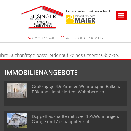
Eine starke Partnerschaft
07143-811 269
Mo. - Fr. 09.00 - 19.00 Uhr
Ihre Suchanfrage passt leider auf keines unserer Objekte.
IMMOBILIENANGEBOTE
Großzügige 4,5-Zimmer-Wohnungmit Balkon,
EBK undklimatisiertem Wohnbereich
Doppelhaushälfte mit zwei 3-Zi.Wohnungen,
Garage und Ausbaupotenzial