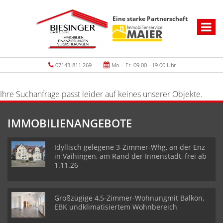
Eine starke Partnerschaft
07143-811 269
Mo. - Fr. 09.00 - 19.00 Uhr
Ihre Suchanfrage passt leider auf keines unserer Objekte.
IMMOBILIENANGEBOTE
Idyllisch gelegene 3-Zimmer-Whg, an der Enz
in Vaihingen, am Rand der Innenstadt, frei ab
1.11.26
Großzügige 4,5-Zimmer-Wohnungmit Balkon,
EBK undklimatisiertem Wohnbereich