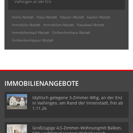
Vaihingen an der Enz
Immo Abstatt
Haus Abstatt
Häuser Abstatt
kaufen Abstatt
Immobilie Abstatt
Immobilien Abstatt
Hauskauf Abstatt
Immobilienkauf Abstatt
Einfamilienhaus Abstatt
Einfamilienhäuser Abstatt
IMMOBILIENANGEBOTE
Idyllisch gelegene 3-Zimmer-Whg, an der Enz
in Vaihingen, am Rand der Innenstadt, frei ab
1.11.26
Großzügige 4,5-Zimmer-Wohnungmit Balkon,