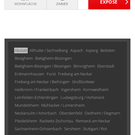
WOHNFLÄCHE
ZIMMER
Abstatt
Althütte / Sechselberg
Aspach
Asperg
Beilstein
Besigheim
Bietigheim-Bissingen
Bietigheim-Bissingen / Bissingen
Bönnigheim
Eberstadt
Erdmannhausen
Forst
Freiberg am Neckar
Freiberg am Neckar / Beihingen
Großbottwar
Heilbronn / Frankenbach
Ingersheim
Kornwestheim
Leinfelden-Echterdingen
Ludwigsburg / Hoheneck
Mundelsheim
Mühlacker / Lomersheim
Neckarsulm / Amorbach
Oberstenfeld
Oedheim / Degmarn
Pleidelsheim
Rackwitz-Zschortau
Remseck am Neckar
Sachsenheim-Ochsenbach
Sersheim
Stuttgart / Rot