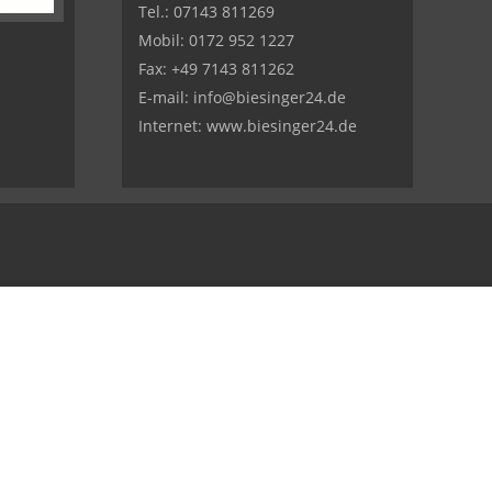
Tel.:
07143 811269
Mobil:
0172 952 1227
Fax: +49 7143 811262
E-mail:
info@biesinger24.de
Internet:
www.biesinger24.de