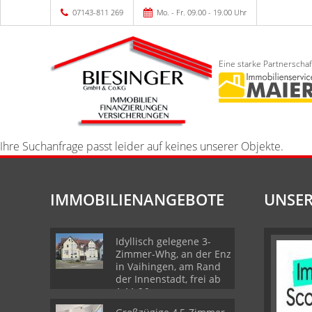
07143-811 269
Mo. - Fr. 09.00 - 19.00 Uhr
Eine starke Partnerschaf
Ihre Suchanfrage passt leider auf keines unserer Objekte.
IMMOBILIENANGEBOTE
UNSER
Idyllisch gelegene 3-
Zimmer-Whg, an der Enz
in Vaihingen, am Rand
der Innenstadt, frei ab
1.11.26