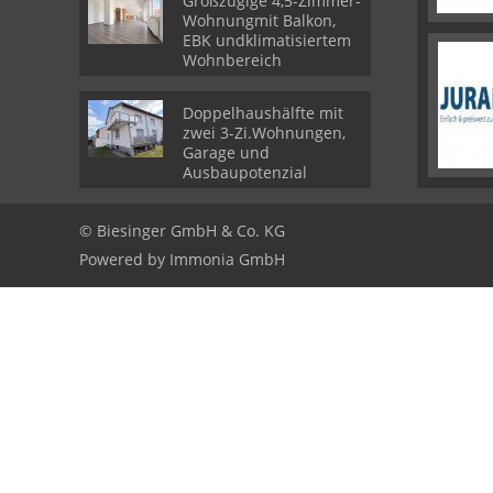
Großzügige 4,5-Zimmer-
Wohnungmit Balkon,
EBK undklimatisiertem
Wohnbereich
Doppelhaushälfte mit
zwei 3-Zi.Wohnungen,
Garage und
Ausbaupotenzial
© Biesinger GmbH & Co. KG
Powered by
Immonia GmbH