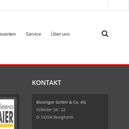
essenten
Service
Über uns
KONTAKT
Biesinger GmbH & Co. KG
Ilsfelder Str. 22
D-74354 Besigheim