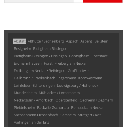
Abstatt
Althütte / Sechselberg
Aspach
Asperg
Beilstein
Besigheim
Bietigheim-Bissingen
Bietigheim-Bissingen / Bissingen
Bönnigheim
Eberstadt
Erdmannhausen
Forst
Freiberg am Neckar
Freiberg am Neckar / Beihingen
Großbottwar
Heilbronn / Frankenbach
Ingersheim
Kornwestheim
Leinfelden-Echterdingen
Ludwigsburg / Hoheneck
Mundelsheim
Mühlacker / Lomersheim
Neckarsulm / Amorbach
Oberstenfeld
Oedheim / Degmarn
Pleidelsheim
Rackwitz-Zschortau
Remseck am Neckar
Sachsenheim-Ochsenbach
Sersheim
Stuttgart / Rot
Vaihingen an der Enz