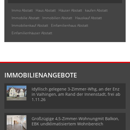
Immo Abstatt
Haus Abstatt
Häuser Abstatt
kaufen Abstatt
Immobilie Abstatt
Immobilien Abstatt
Hauskauf Abstatt
Immobilienkauf Abstatt
Einfamilienhaus Abstatt
Einfamilienhäuser Abstatt
IMMOBILIENANGEBOTE
Idyllisch gelegene 3-Zimmer-Whg, an der Enz
in Vaihingen, am Rand der Innenstadt, frei ab
1.11.26
Großzügige 4,5-Zimmer-Wohnungmit Balkon,
EBK undklimatisiertem Wohnbereich