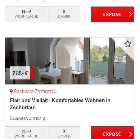
83 m²
3
WOHNFLÄCHE
ZIMMER
715,- €
Rackwitz-Zschortau
Flair und Vielfalt - Komfortables Wohnen in
Zschortau!
Etagenwohnung
75 m²
3
WOHNFLÄCHE
ZIMMER