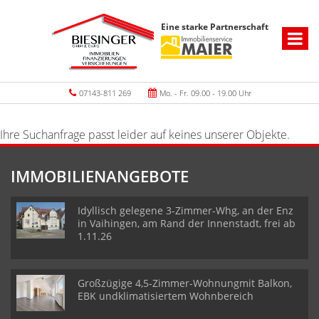
Eine starke Partnerschaft
07143-811 269
Mo. - Fr. 09.00 - 19.00 Uhr
Ihre Suchanfrage passt leider auf keines unserer Objekte.
IMMOBILIENANGEBOTE
Idyllisch gelegene 3-Zimmer-Whg, an der Enz
in Vaihingen, am Rand der Innenstadt, frei ab
1.11.26
Großzügige 4,5-Zimmer-Wohnungmit Balkon,
EBK undklimatisiertem Wohnbereich