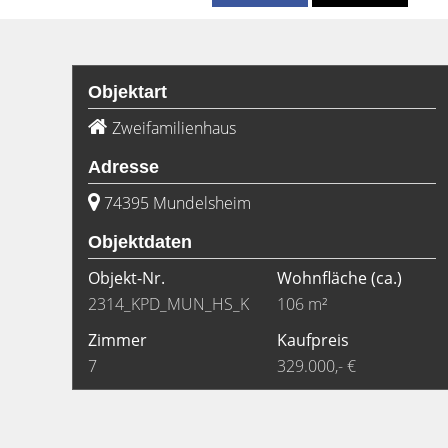
Objektart
Zweifamilienhaus
Adresse
74395 Mundelsheim
Objektdaten
Objekt-Nr.
Wohnfläche
(ca.)
2314_KPD_MUN_HS_K
106 m²
Zimmer
Kaufpreis
7
329.000,- €