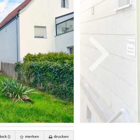
ock (
)
merken
drucken