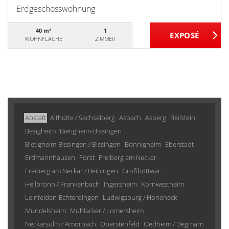
Erdgeschosswohnung
40 m²
1
WOHNFLÄCHE
ZIMMER
Abstatt
Althütte / Sechselberg
Aspach
Asperg
Beilstein
Besigheim
Bietigheim-Bissingen
Bietigheim-Bissingen / Bissingen
Bönnigheim
Eberstadt
Erdmannhausen
Forst
Freiberg am Neckar
Freiberg am Neckar / Beihingen
Großbottwar
Heilbronn / Frankenbach
Ingersheim
Kornwestheim
Leinfelden-Echterdingen
Ludwigsburg / Hoheneck
Mundelsheim
Mühlacker / Lomersheim
Neckarsulm / Amorbach
Oberstenfeld
Oedheim / Degmarn