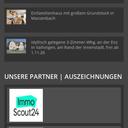
Einfamilienhaus mit großem Grundstück in
Massenbach
Idyllisch gelegene 3-Zimmer-Whg, an der Enz
in Vaihingen, am Rand der Innenstadt, frei ab
1.11.26
UNSERE PARTNER | AUSZEICHNUNGEN