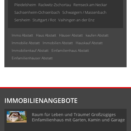
Pleidelsheim
Rackwitz-Zschortau
Remseck am Neckar
Sachsenheim-Ochsenbach
Schwaigern / Massenbach
Sersheim
Stuttgart / Rot
Vaihingen an der Enz
Immo Abstatt
Haus Abstatt
Häuser Abstatt
kaufen Abstatt
Immobilie Abstatt
Immobilien Abstatt
Hauskauf Abstatt
Immobilienkauf Abstatt
Einfamilienhaus Abstatt
Einfamilienhäuser Abstatt
IMMOBILIENANGEBOTE
Raum für Leben und Träume! Großzügiges
Einfamilienhaus mit Garten, Kamin und Garage