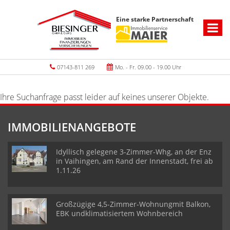
Eine starke Partnerschaft
07143-811 269
Mo. - Fr. 09.00 - 19.00 Uhr
Ihre Suchanfrage passt leider auf keines unserer Objekte.
IMMOBILIENANGEBOTE
Idyllisch gelegene 3-Zimmer-Whg, an der Enz
in Vaihingen, am Rand der Innenstadt, frei ab
1.11.26
Großzügige 4,5-Zimmer-Wohnungmit Balkon,
EBK undklimatisiertem Wohnbereich