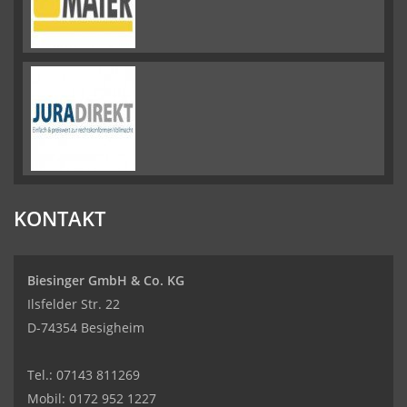
KONTAKT
Biesinger GmbH & Co. KG
Ilsfelder Str. 22
D-74354 Besigheim
Tel.:
07143 811269
Mobil:
0172 952 1227