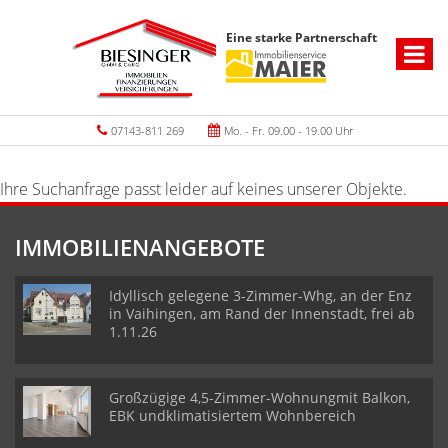
Eine starke Partnerschaft
07143-811 269
Mo. - Fr. 09.00 - 19.00 Uhr
Ihre Suchanfrage passt leider auf keines unserer Objekte.
IMMOBILIENANGEBOTE
Idyllisch gelegene 3-Zimmer-Whg, an der Enz
in Vaihingen, am Rand der Innenstadt, frei ab
1.11.26
Großzügige 4,5-Zimmer-Wohnungmit Balkon,
EBK undklimatisiertem Wohnbereich