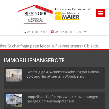
Eine starke Partnerschaft
07143-811 269
Mo. - Fr. 09.00 - 19.00 Uhr
Ihre Suchanfrage passt leider auf keines unserer Objekte.
IMMOBILIENANGEBOTE
Großzügige 4,5-Zimmer-Wohnungmit Balkon,
EBK undklimatisiertem Wohnbereich
Doppelhaushälfte mit zwei 3-Zi.Wohnungen,
Garage und Ausbaupotenzial