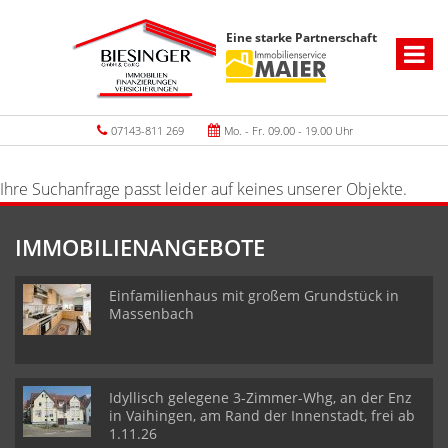
Eine starke Partnerschaft
07143-811 269
Mo. - Fr. 09.00 - 19.00 Uhr
Ihre Suchanfrage passt leider auf keines unserer Objekte.
IMMOBILIENANGEBOTE
Einfamilienhaus mit großem Grundstück in
Massenbach
Idyllisch gelegene 3-Zimmer-Whg, an der Enz
in Vaihingen, am Rand der Innenstadt, frei ab
1.11.26