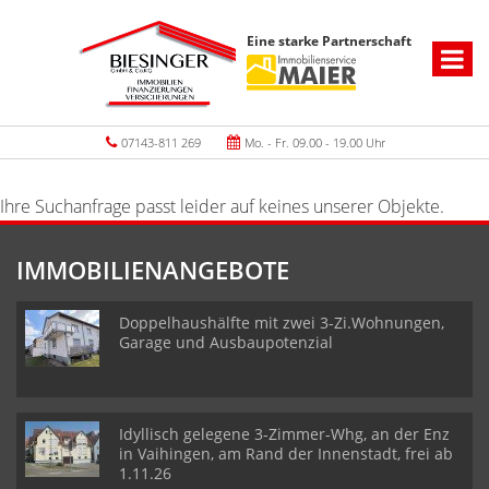
Eine starke Partnerschaft
07143-811 269
Mo. - Fr. 09.00 - 19.00 Uhr
Ihre Suchanfrage passt leider auf keines unserer Objekte.
IMMOBILIENANGEBOTE
Doppelhaushälfte mit zwei 3-Zi.Wohnungen,
Garage und Ausbaupotenzial
Idyllisch gelegene 3-Zimmer-Whg, an der Enz
in Vaihingen, am Rand der Innenstadt, frei ab
1.11.26