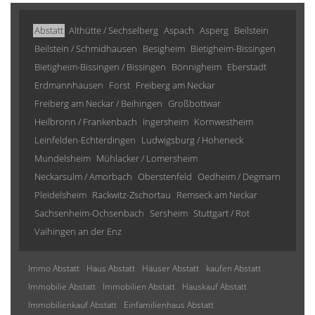
Abstatt
Althütte / Sechselberg
Aspach
Asperg
Beilstein
Beilstein / Schmidhausen
Besigheim
Bietigheim-Bissingen
Bietigheim-Bissingen / Bissingen
Bönnigheim
Eberstadt
Erdmannhausen
Forst
Freiberg am Neckar
Freiberg am Neckar / Beihingen
Großbottwar
Heilbronn / Frankenbach
Ingersheim
Kornwestheim
Leinfelden-Echterdingen
Ludwigsburg / Hoheneck
Mundelsheim
Mühlacker / Lomersheim
Neckarsulm / Amorbach
Oberstenfeld
Oedheim / Degmarn
Pleidelsheim
Rackwitz-Zschortau
Remseck am Neckar
Sachsenheim-Ochsenbach
Sersheim
Stuttgart / Rot
Vaihingen an der Enz
Immo Abstatt
Haus Abstatt
Häuser Abstatt
kaufen Abstatt
Immobilie Abstatt
Immobilien Abstatt
Hauskauf Abstatt
Immobilienkauf Abstatt
Einfamilienhaus Abstatt