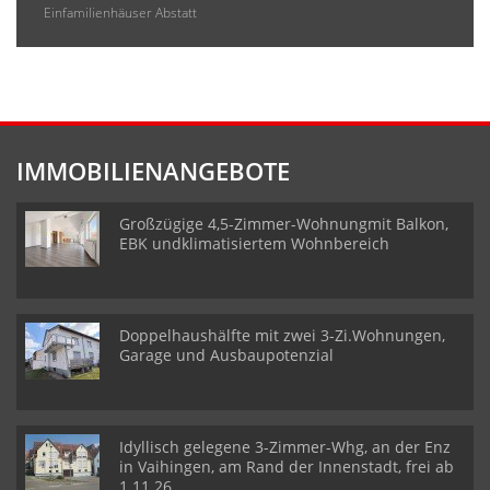
Einfamilienhäuser Abstatt
IMMOBILIENANGEBOTE
Großzügige 4,5-Zimmer-Wohnungmit Balkon,
EBK undklimatisiertem Wohnbereich
Doppelhaushälfte mit zwei 3-Zi.Wohnungen,
Garage und Ausbaupotenzial
Idyllisch gelegene 3-Zimmer-Whg, an der Enz
in Vaihingen, am Rand der Innenstadt, frei ab
1.11.26