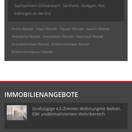
Sachsenheim-Ochsenbach
Sersheim
Stuttgart / Rot
Vaihingen an der Enz
Immo Abstatt
Haus Abstatt
Häuser Abstatt
kaufen Abstatt
Immobilie Abstatt
Immobilien Abstatt
Hauskauf Abstatt
Immobilienkauf Abstatt
Einfamilienhaus Abstatt
Einfamilienhäuser Abstatt
IMMOBILIENANGEBOTE
Großzügige 4,5-Zimmer-Wohnungmit Balkon,
EBK undklimatisiertem Wohnbereich