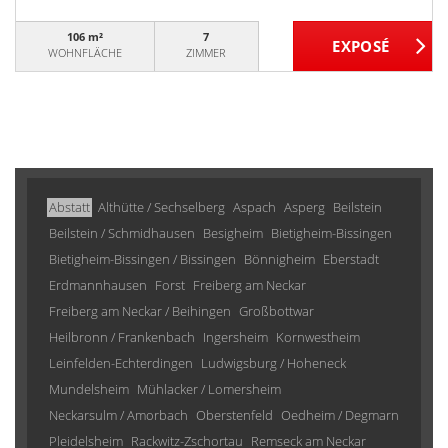
106 m²
7
WOHNFLÄCHE
ZIMMER
Abstatt
Althütte / Sechselberg
Aspach
Asperg
Beilstein
Beilstein / Schmidhausen
Besigheim
Bietigheim-Bissingen
Bietigheim-Bissingen / Bissingen
Bönnigheim
Eberstadt
Erdmannhausen
Forst
Freiberg am Neckar
Freiberg am Neckar / Beihingen
Großbottwar
Heilbronn / Frankenbach
Ingersheim
Kornwestheim
Leinfelden-Echterdingen
Ludwigsburg / Hoheneck
Mundelsheim
Mühlacker / Lomersheim
Neckarsulm / Amorbach
Oberstenfeld
Oedheim / Degmarn
Pleidelsheim
Rackwitz-Zschortau
Remseck am Neckar