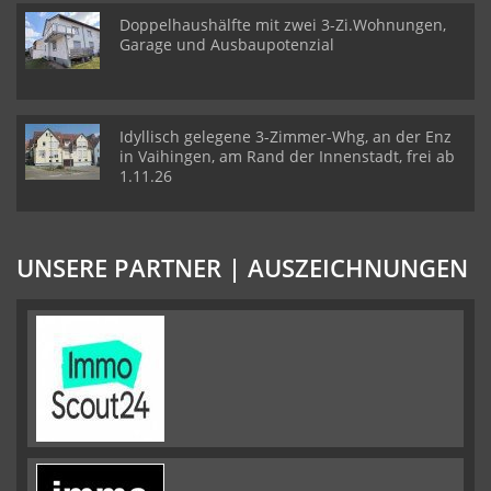
Doppelhaushälfte mit zwei 3-Zi.Wohnungen,
Garage und Ausbaupotenzial
Idyllisch gelegene 3-Zimmer-Whg, an der Enz
in Vaihingen, am Rand der Innenstadt, frei ab
1.11.26
UNSERE PARTNER | AUSZEICHNUNGEN