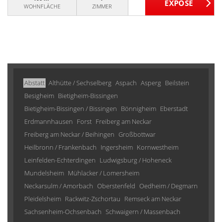
WOHNFLÄCHE
ZIMMER
Abstatt
Althütte / Sechselberg
Aspach
Asperg
Beilstein
Besigheim
Bietigheim-Bissingen
Bietigheim-Bissingen / Bissingen
Bönnigheim
Eberstadt
Erdmannhausen
Forst
Freiberg am Neckar
Freiberg am Neckar / Beihingen
Großbottwar
Heilbronn / Frankenbach
Ingersheim
Kornwestheim
Leinfelden-Echterdingen
Ludwigsburg / Hoheneck
Mundelsheim
Mühlacker / Lomersheim
Neckarsulm / Amorbach
Oberstenfeld
Oedheim / Degmarn
Pleidelsheim
Rackwitz-Zschortau
Remseck am Neckar
Sachsenheim-Ochsenbach
Schwaigern / Massenbach