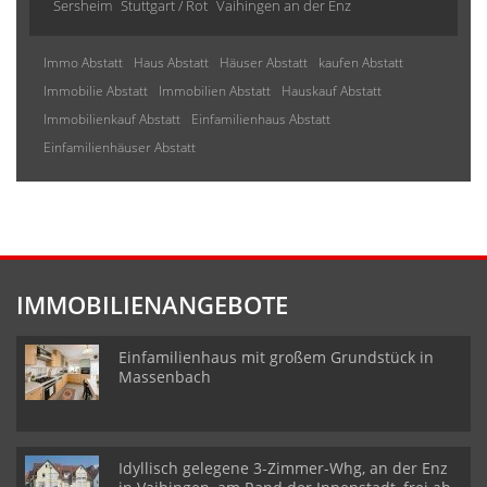
Sersheim
Stuttgart / Rot
Vaihingen an der Enz
Immo Abstatt
Haus Abstatt
Häuser Abstatt
kaufen Abstatt
Immobilie Abstatt
Immobilien Abstatt
Hauskauf Abstatt
Immobilienkauf Abstatt
Einfamilienhaus Abstatt
Einfamilienhäuser Abstatt
IMMOBILIENANGEBOTE
Einfamilienhaus mit großem Grundstück in
Massenbach
Idyllisch gelegene 3-Zimmer-Whg, an der Enz