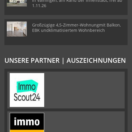
in Vaihingen, am Rand der Innenstadt, frei ab
1.11.26
Großzügige 4,5-Zimmer-Wohnungmit Balkon,
EBK undklimatisiertem Wohnbereich
UNSERE PARTNER | AUSZEICHNUNGEN