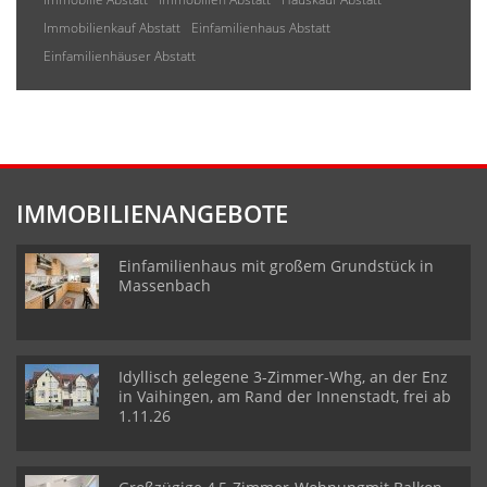
Immobilienkauf Abstatt
Einfamilienhaus Abstatt
Einfamilienhäuser Abstatt
IMMOBILIENANGEBOTE
Einfamilienhaus mit großem Grundstück in
Massenbach
Idyllisch gelegene 3-Zimmer-Whg, an der Enz
in Vaihingen, am Rand der Innenstadt, frei ab
1.11.26