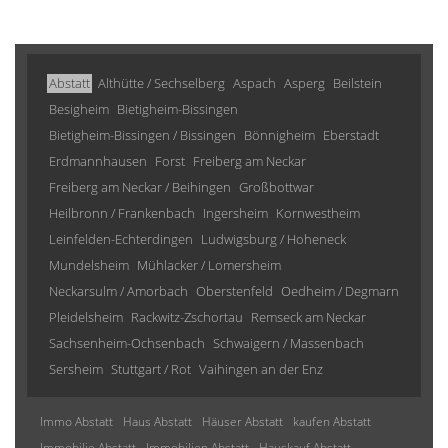
Abstatt
Althütte / Sechselberg
Aspach
Asperg
Beilstein
Besigheim
Bietigheim-Bissingen
Bietigheim-Bissingen / Bissingen
Bönnigheim
Eberstadt
Erdmannhausen
Forst
Freiberg am Neckar
Freiberg am Neckar / Beihingen
Großbottwar
Heilbronn / Frankenbach
Ingersheim
Kornwestheim
Leinfelden-Echterdingen
Ludwigsburg / Hoheneck
Mundelsheim
Mühlacker / Lomersheim
Neckarsulm / Amorbach
Oberstenfeld
Oedheim / Degmarn
Pleidelsheim
Rackwitz-Zschortau
Remseck am Neckar
Sachsenheim-Ochsenbach
Schwaigern / Massenbach
Sersheim
Stuttgart / Rot
Vaihingen an der Enz
Immo Abstatt
Haus Abstatt
Häuser Abstatt
kaufen Abstatt
Immobilie Abstatt
Immobilien Abstatt
Hauskauf Abstatt