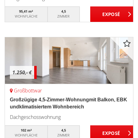
95,41 m²
4,5
WOHNFLÄCHE
ZIMMER
1.250,- €
Großbottwar
Großzügige 4,5-Zimmer-Wohnungmit Balkon, EBK
undklimatisiertem Wohnbereich
Dachgeschosswohnung
102 m²
4,5
WOHNFLÄCHE
ZIMMER