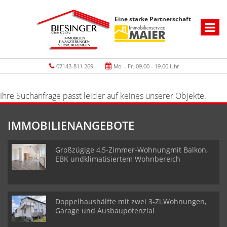
Eine starke Partnerschaft
07143-811 269
Mo. - Fr. 09.00 - 19.00 Uhr
Ihre Suchanfrage passt leider auf keines unserer Objekte.
IMMOBILIENANGEBOTE
Großzügige 4,5-Zimmer-Wohnungmit Balkon,
EBK undklimatisiertem Wohnbereich
Doppelhaushälfte mit zwei 3-Zi.Wohnungen,
Garage und Ausbaupotenzial