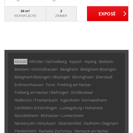
64 m²
2
WOHNFLÄCHE
ZIMMER
Abstatt
Althütte / Sechselberg
Aspach
Asperg
Beilstein
Beilstein / Schmidhausen
Besigheim
Bietigheim-Bissingen
Bietigheim-Bissingen / Bissingen
Bönnigheim
Eberstadt
Erdmannhausen
Forst
Freiberg am Neckar
Freiberg am Neckar / Beihingen
Großbottwar
Heilbronn / Frankenbach
Ingersheim
Kornwestheim
Leinfelden-Echterdingen
Ludwigsburg / Hoheneck
Mundelsheim
Mühlacker / Lomersheim
Neckarsulm / Amorbach
Oberstenfeld
Oedheim / Degmarn
Pleidelsheim
Rackwitz-Zschortau
Remseck am Neckar