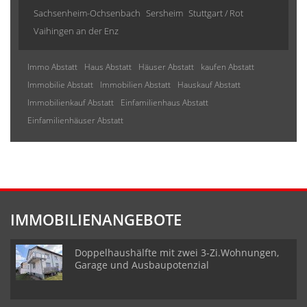
Sachsenheim-Ochsenbach
Sersheim
Stuttgart / Rot
Vaihingen an der Enz
Immo Abstatt
Haus Abstatt
Häuser Abstatt
kaufen Abstatt
Immobilie Abstatt
Immobilien Abstatt
Hauskauf Abstatt
Immobilienkauf Abstatt
Einfamilienhaus Abstatt
Einfamilienhäuser Abstatt
IMMOBILIENANGEBOTE
Doppelhaushälfte mit zwei 3-Zi.Wohnungen,
Garage und Ausbaupotenzial