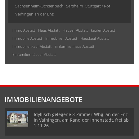
Sachsenheim-Ochsenbach
Sersheim
Stuttgart / Rot
Vaihingen an der Enz
Immo Abstatt
Haus Abstatt
Häuser Abstatt
kaufen Abstatt
Immobilie Abstatt
Immobilien Abstatt
Hauskauf Abstatt
Immobilienkauf Abstatt
Einfamilienhaus Abstatt
Einfamilienhäuser Abstatt
IMMOBILIENANGEBOTE
Idyllisch gelegene 3-Zimmer-Whg, an der Enz
in Vaihingen, am Rand der Innenstadt, frei ab
1.11.26