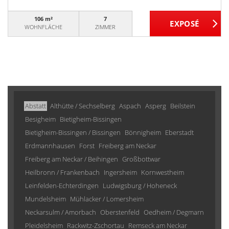
106 m²
7
WOHNFLÄCHE
ZIMMER
Abstatt
Althütte / Sechselberg
Aspach
Asperg
Beilstein
Besigheim
Bietigheim-Bissingen
Bietigheim-Bissingen / Bissingen
Bönnigheim
Eberstadt
Erdmannhausen
Forst
Freiberg am Neckar
Freiberg am Neckar / Beihingen
Großbottwar
Heilbronn / Frankenbach
Ingersheim
Kornwestheim
Leinfelden-Echterdingen
Ludwigsburg / Hoheneck
Mundelsheim
Mühlacker / Lomersheim
Neckarsulm / Amorbach
Oberstenfeld
Oedheim / Degmarn
Pleidelsheim
Rackwitz-Zschortau
Remseck am Neckar