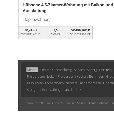
Hübsche 4,5-Zimmer-Wohnung mit Balkon und 
Ausstattung
Etagenwohnung
95,41 m²
4,5
3064GB_GW_K
WOHNFLÄCHE
ZIMMER
OBJEKTNUMMER
Abstatt
Althütte / Sechselberg
Aspach
Asperg
Beilstein
Freiberg am Neckar
Freiberg am Neckar / Beihingen
Groß
Mühlacker / Lomersheim
Neckarsulm / Amorbach
Oberst
Stuttgart / Rot
Vaihingen an der Enz
Immo Abstatt
Haus Abstatt
Häuser Abstatt
kaufen Abstatt
I