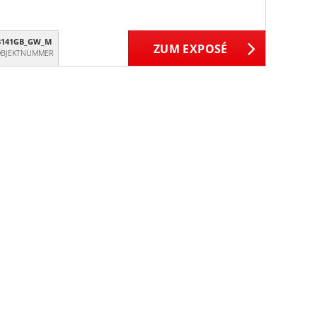
3141GB_GW_M
ZUM EXPOSÉ
BJEKTNUMMER