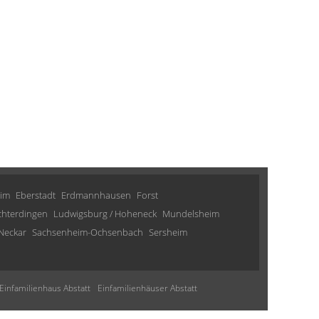
im
Eberstadt
Erdmannhausen
Forst
chterdingen
Ludwigsburg / Hoheneck
Mundelsheim
Neckar
Sachsenheim-Ochsenbach
Sersheim
Einfamilienhaus Abstatt
Einfamilienhäuser Abstatt