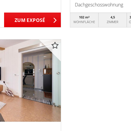
Dachgeschosswohnung
102 m²
4,5
ZUM EXPOSÉ
WOHNFLÄCHE
ZIMMER
O