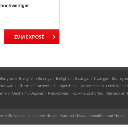
hochwertiger
ZUM EXPOSÉ
Besigheim
Bietigheim-Bissingen
Bietigheim-Bissingen / Bissingen
Bönnighe
bottwar
Heilbronn / Frankenbach
Ingersheim
Kornwestheim
Leinfelden-E
enfeld
Oedheim / Degmarn
Pleidelsheim
Rackwitz-Zschortau
Remseck am 
mmobilie Abstatt
Immobilien Abstatt
Hauskauf Abstatt
Immobilienkauf Abstatt