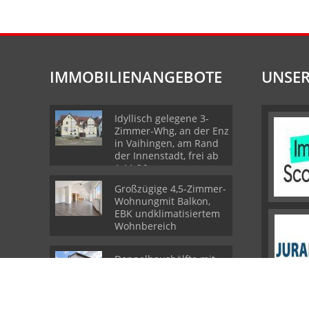
IMMOBILIENANGEBOTE
UNSER
Idyllisch gelegene 3-
Zimmer-Whg, an der Enz
in Vaihingen, am Rand
der Innenstadt, frei ab
1.11.26
Großzügige 4,5-Zimmer-
Wohnungmit Balkon,
EBK undklimatisiertem
Wohnbereich
Doppelhaushälfte mit
zwei 3-Zi.Wohnungen,
Garage und
Ausbaupotenzial