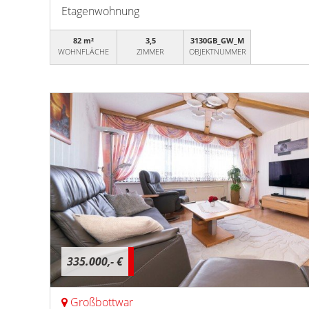
Etagenwohnung
82 m²
3,5
3130GB_GW_M
WOHNFLÄCHE
ZIMMER
OBJEKTNUMMER
335.000,- €
Großbottwar