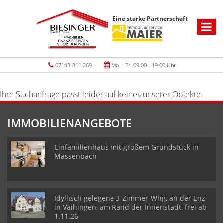
Eine starke Partnerschaft
07143-811 269
Mo. - Fr. 09.00 - 19.00 Uhr
Ihre Suchanfrage passt leider auf keines unserer Objekte.
IMMOBILIENANGEBOTE
Einfamilienhaus mit großem Grundstück in
Massenbach
Idyllisch gelegene 3-Zimmer-Whg, an der Enz
in Vaihingen, am Rand der Innenstadt, frei ab
1.11.26