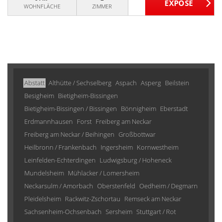
WOHNFLÄCHE
ZIMMER
Abstatt
Althütte / Sechselberg
Aspach
Asperg
Beilstein
Besigheim
Bietigheim-Bissingen
Bietigheim-Bissingen / Bissingen
Bönnigheim
Eberstadt
Erdmannhausen
Forst
Freiberg am Neckar
Freiberg am Neckar / Beihingen
Großbottwar
Heilbronn / Frankenbach
Ingersheim
Kornwestheim
Leinfelden-Echterdingen
Ludwigsburg / Hoheneck
Mundelsheim
Mühlacker / Lomersheim
Neckarsulm / Amorbach
Oberstenfeld
Oedheim / Degmarn
Pleidelsheim
Rackwitz-Zschortau
Remseck am Neckar
Sachsenheim-Ochsenbach
Sersheim
Stuttgart / Rot