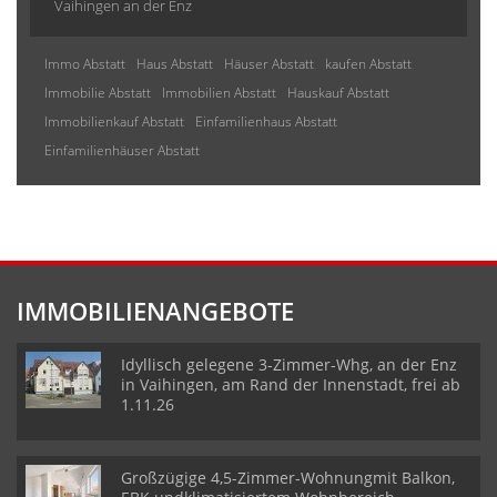
Vaihingen an der Enz
Immo Abstatt
Haus Abstatt
Häuser Abstatt
kaufen Abstatt
Immobilie Abstatt
Immobilien Abstatt
Hauskauf Abstatt
Immobilienkauf Abstatt
Einfamilienhaus Abstatt
Einfamilienhäuser Abstatt
IMMOBILIENANGEBOTE
Idyllisch gelegene 3-Zimmer-Whg, an der Enz
in Vaihingen, am Rand der Innenstadt, frei ab
1.11.26
Großzügige 4,5-Zimmer-Wohnungmit Balkon,