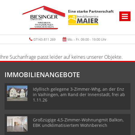
Eine starke Partnerschaft
07143-811 269
Mo. - Fr. 09.00 - 19.00 Uhr
Ihre Suchanfrage passt leider auf keines unserer Objekte.
IMMOBILIENANGEBOTE
Idyllisch gelegene 3-Zimmer-Whg, an der Enz
in Vaihingen, am Rand der Innenstadt, frei ab
1.11.26
Großzügige 4,5-Zimmer-Wohnungmit Balkon,
EBK undklimatisiertem Wohnbereich