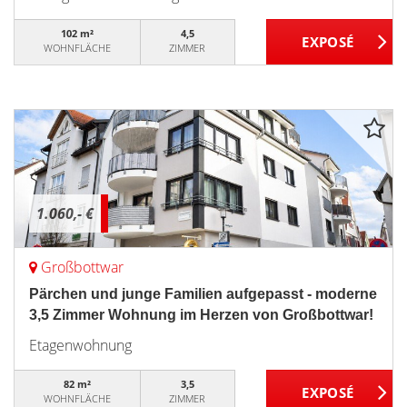
102 m²
4,5
WOHNFLÄCHE
ZIMMER
1.060,- €
Großbottwar
Pärchen und junge Familien aufgepasst - moderne
3,5 Zimmer Wohnung im Herzen von Großbottwar!
Etagenwohnung
82 m²
3,5
WOHNFLÄCHE
ZIMMER