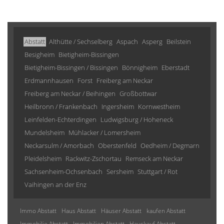
Abstatt
Althütte / Sechselberg
Aspach
Asperg
Beilstein
Besigheim
Bietigheim-Bissingen
Bietigheim-Bissingen / Bissingen
Bönnigheim
Eberstadt
Erdmannhausen
Forst
Freiberg am Neckar
Freiberg am Neckar / Beihingen
Großbottwar
Heilbronn / Frankenbach
Ingersheim
Kornwestheim
Leinfelden-Echterdingen
Ludwigsburg / Hoheneck
Mundelsheim
Mühlacker / Lomersheim
Neckarsulm / Amorbach
Oberstenfeld
Oedheim / Degmarn
Pleidelsheim
Rackwitz-Zschortau
Remseck am Neckar
Sachsenheim-Ochsenbach
Sersheim
Stuttgart / Rot
Vaihingen an der Enz
Immo Abstatt
Haus Abstatt
Häuser Abstatt
kaufen Abstatt
Immobilie Abstatt
Immobilien Abstatt
Hauskauf Abstatt