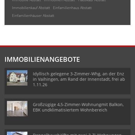
Immobilienkauf Abstatt
Einfamilienhaus Abstatt
Einfamilienhäuser Abstatt
IMMOBILIENANGEBOTE
Idyllisch gelegene 3-Zimmer-Whg, an der Enz
in Vaihingen, am Rand der Innenstadt, frei ab
1.11.26
Großzügige 4,5-Zimmer-Wohnungmit Balkon,
EBK undklimatisiertem Wohnbereich