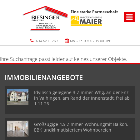
Eine starke Partnerschaft
07143-811 269
Mo. - Fr. 09.00 - 19.00 Uhr
Ihre Suchanfrage passt leider auf keines unserer Objekte.
IMMOBILIENANGEBOTE
Idyllisch gelegene 3-Zimmer-Whg, an der Enz
in Vaihingen, am Rand der Innenstadt, frei ab
1.11.26
Großzügige 4,5-Zimmer-Wohnungmit Balkon,
EBK undklimatisiertem Wohnbereich