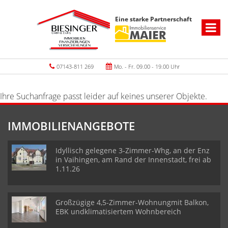
Eine starke Partnerschaft
07143-811 269
Mo. - Fr. 09.00 - 19.00 Uhr
Ihre Suchanfrage passt leider auf keines unserer Objekte.
IMMOBILIENANGEBOTE
Idyllisch gelegene 3-Zimmer-Whg, an der Enz
in Vaihingen, am Rand der Innenstadt, frei ab
1.11.26
Großzügige 4,5-Zimmer-Wohnungmit Balkon,
EBK undklimatisiertem Wohnbereich