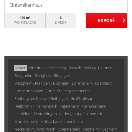
Einfamilienhaus
190 m²
8
WOHNFLÄCHE
ZIMMER
Abstatt
Althütte / Sechselberg
Aspach
Asperg
Beilstein
Besigheim
Bietigheim-Bissingen
Bietigheim-Bissingen / Bissingen
Bönnigheim
Eberstadt
Erdmannhausen
Forst
Freiberg am Neckar
Freiberg am Neckar / Beihingen
Großbottwar
Heilbronn / Frankenbach
Ingersheim
Kornwestheim
Leinfelden-Echterdingen
Ludwigsburg / Hoheneck
Mundelsheim
Mühlacker / Lomersheim
Neckarsulm / Amorbach
Oberstenfeld
Oedheim / Degmarn