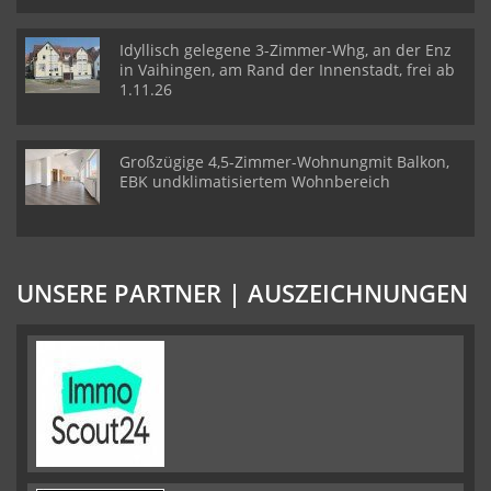
Idyllisch gelegene 3-Zimmer-Whg, an der Enz
in Vaihingen, am Rand der Innenstadt, frei ab
1.11.26
Großzügige 4,5-Zimmer-Wohnungmit Balkon,
EBK undklimatisiertem Wohnbereich
UNSERE PARTNER | AUSZEICHNUNGEN