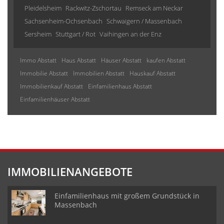
Pleidelsheim
Rackwitz-Zschortau
Remseck am Neckar
Sachsenheim-Ochsenbach
Schwaigern / Massenbach
Sersheim
Stuttgart / Rot
Vaihingen an der Enz
Immo Abstatt
Haus Abstatt
Häuser Abstatt
kaufen Abstatt
Immobilie Abstatt
Immobilien Abstatt
Hauskauf Abstatt
Immobilienkauf Abstatt
Einfamilienhaus Abstatt
Einfamilienhäuser Abstatt
IMMOBILIENANGEBOTE
Einfamilienhaus mit großem Grundstück in
Massenbach