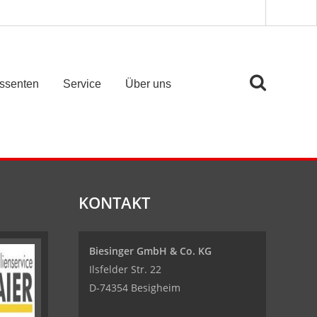
essenten
Service
Über uns
KONTAKT
Biesinger GmbH & Co. KG
Ilsfelder Str. 22
D-74354 Besigheim