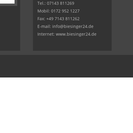
Tel.:
07143 811269
Mobil:
0172 952 1227
Fax: +49 7143 811262
E-mail:
info@biesinger24.de
Internet:
www.biesinger24.de