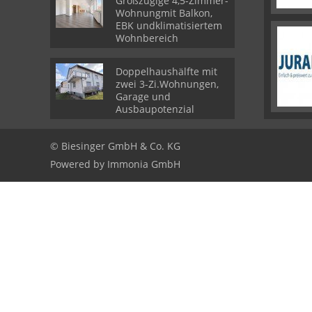
Großzügige 4,5-Zimmer-
Wohnungmit Balkon,
EBK undklimatisiertem
Wohnbereich
Doppelhaushälfte mit
zwei 3-Zi.Wohnungen,
Garage und
Ausbaupotenzial
© Biesinger GmbH & Co. KG
Powered by
Immonia GmbH