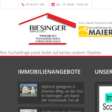
07143-811 269
Mo. - Fr. 09.00 - 19.00 Uhr
Eine starke Partnerschaf
Ihre Suchanfrage passt leider auf keines unserer Objekte.
IMMOBILIENANGEBOTE
UNSER
Idyllisch gelegene 3-
Zimmer-Whg, an der Enz
in Vaihingen, am Rand
der Innenstadt, frei ab
1.11.26