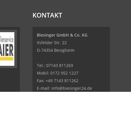
KONTAKT
Biesinger GmbH & Co. KG
Ilsfelder Str. 22
D-74354 Besigheim
Tel.:
07143 811269
Mobil:
0172 952 1227
Fax: +49 7143 811262
E-mail:
info@biesinger24.de
Internet:
www.biesinger24.de