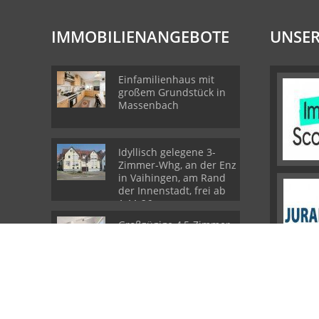
IMMOBILIENANGEBOTE
UNSER
Einfamilienhaus mit
großem Grundstück in
Massenbach
Idyllisch gelegene 3-
Zimmer-Whg, an der Enz
in Vaihingen, am Rand
der Innenstadt, frei ab
1.11.26
Großzügige 4,5-Zimmer-
Wohnungmit Balkon,
EBK undklimatisiertem
Wohnbereich
© Biesinger GmbH & Co. KG