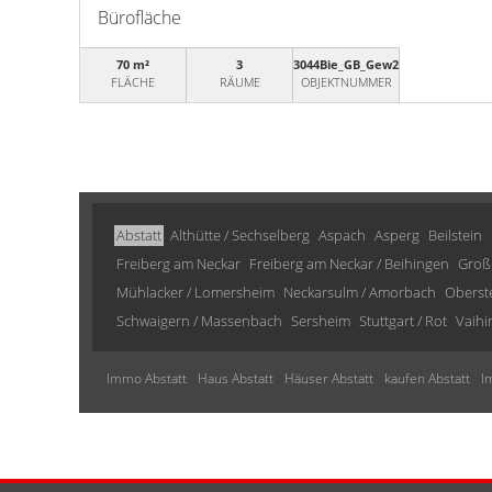
Bürofläche
70 m²
3
3044Bie_GB_Gew2_Verm
FLÄCHE
RÄUME
OBJEKTNUMMER
Abstatt
Althütte / Sechselberg
Aspach
Asperg
Beilstein
Freiberg am Neckar
Freiberg am Neckar / Beihingen
Groß
Mühlacker / Lomersheim
Neckarsulm / Amorbach
Oberst
Schwaigern / Massenbach
Sersheim
Stuttgart / Rot
Vaihi
Immo Abstatt
Haus Abstatt
Häuser Abstatt
kaufen Abstatt
I