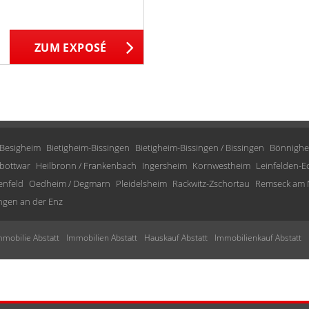
ZUM EXPOSÉ
Besigheim
Bietigheim-Bissingen
Bietigheim-Bissingen / Bissingen
Bönnighe
bottwar
Heilbronn / Frankenbach
Ingersheim
Kornwestheim
Leinfelden-E
enfeld
Oedheim / Degmarn
Pleidelsheim
Rackwitz-Zschortau
Remseck am 
ngen an der Enz
mmobilie Abstatt
Immobilien Abstatt
Hauskauf Abstatt
Immobilienkauf Abstatt