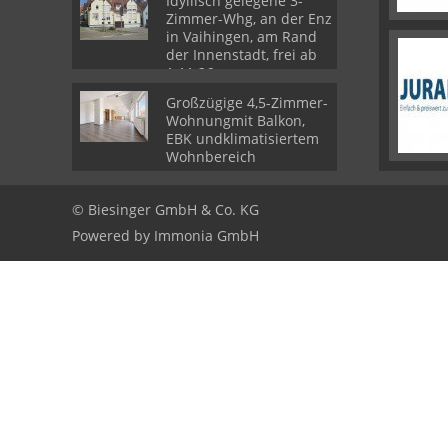
Idyllisch gelegene 3-
Zimmer-Whg, an der Enz
in Vaihingen, am Rand
der Innenstadt, frei ab
1.11.26
Großzügige 4,5-Zimmer-
Wohnungmit Balkon,
EBK undklimatisiertem
Wohnbereich
© Biesinger GmbH & Co. KG
Powered by
Immonia GmbH