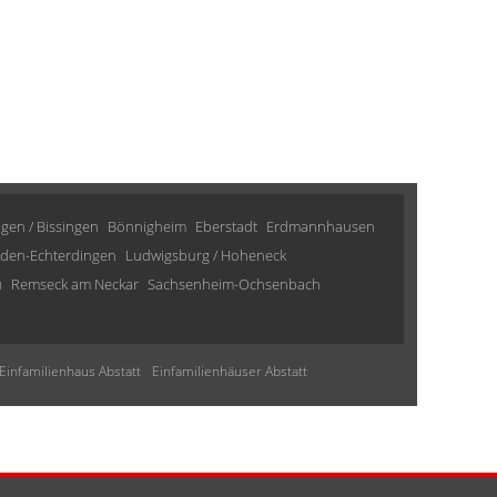
ngen / Bissingen
Bönnigheim
Eberstadt
Erdmannhausen
lden-Echterdingen
Ludwigsburg / Hoheneck
u
Remseck am Neckar
Sachsenheim-Ochsenbach
Einfamilienhaus Abstatt
Einfamilienhäuser Abstatt