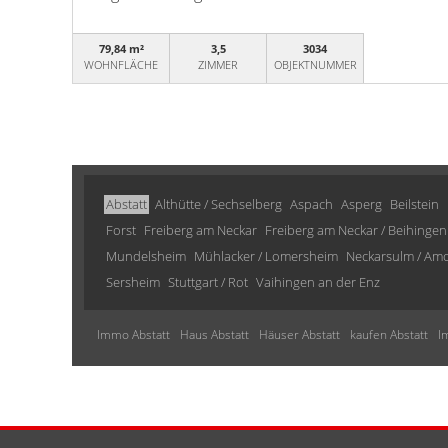
79,84 m²
3,5
3034
WOHNFLÄCHE
ZIMMER
OBJEKTNUMMER
Abstatt
Althütte / Sechselberg
Aspach
Asperg
Beilstein
Forst
Freiberg am Neckar
Freiberg am Neckar / Beihingen
Mundelsheim
Mühlacker / Lomersheim
Neckarsulm / Am
Sersheim
Stuttgart / Rot
Vaihingen an der Enz
Immo Abstatt
Haus Abstatt
Häuser Abstatt
kaufen Abstatt
I