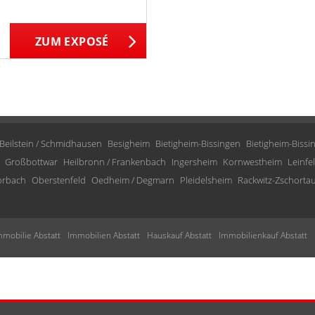
ZUM EXPOSÉ
Beilstein / Schmidhausen
Besigheim
Bietigheim-Bissingen
Bietigheim-Bissi
Großbottwar
Heilbronn / Frankenbach
Ingersheim
Kornwestheim
Leinfe
orbach
Oberstenfeld
Oedheim / Degmarn
Pleidelsheim
Rackwitz-Zschorta
mmobilie Abstatt
Immobilien Abstatt
Hauskauf Abstatt
Immobilienkauf Abstatt