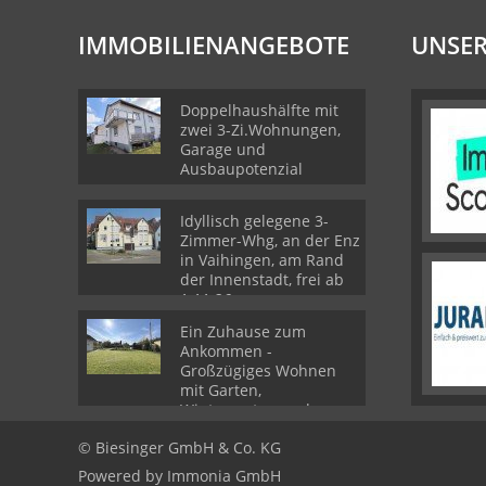
IMMOBILIENANGEBOTE
UNSER
Doppelhaushälfte mit
zwei 3-Zi.Wohnungen,
Garage und
Ausbaupotenzial
Idyllisch gelegene 3-
Zimmer-Whg, an der Enz
in Vaihingen, am Rand
der Innenstadt, frei ab
1.11.26
Ein Zuhause zum
Ankommen -
Großzügiges Wohnen
mit Garten,
Wintergarten und
separater Wohneinheit
© Biesinger GmbH & Co. KG
Powered by
Immonia GmbH