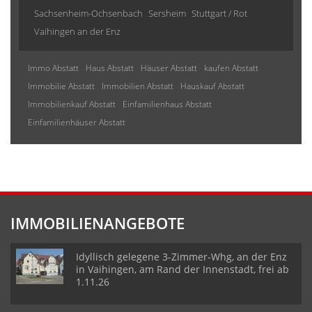
Sachsenheim-Ochsenbach
Sersheim
Stuttgart / Rot
Vaihingen an der Enz
Immo Abstatt
Haus Abstatt
Häuser Abstatt
kaufen Abstatt
Immobilie Abstatt
Immobilien Abstatt
Hauskauf Abstatt
Immobilienkauf Abstatt
Einfamilienhaus Abstatt
Einfamilienhäuser Abstatt
IMMOBILIENANGEBOTE
Idyllisch gelegene 3-Zimmer-Whg, an der Enz
in Vaihingen, am Rand der Innenstadt, frei ab
1.11.26