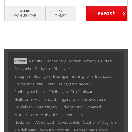
264 m²
10
WOHNFLÄCHE
ZIMMER
Abstatt
Althütte / Sechselberg
Aspach
Asperg
Beilstein
Besigheim
Bietigheim-Bissingen
Bietigheim-Bissingen / Bissingen
Bönnigheim
Eberstadt
Erdmannhausen
Forst
Freiberg am Neckar
Freiberg am Neckar / Beihingen
Großbottwar
Heilbronn / Frankenbach
Ingersheim
Kornwestheim
Leinfelden-Echterdingen
Ludwigsburg / Hoheneck
Mundelsheim
Mühlacker / Lomersheim
Neckarsulm / Amorbach
Oberstenfeld
Oedheim / Degmarn
Pleidelsheim
Rackwitz-Zschortau
Remseck am Neckar