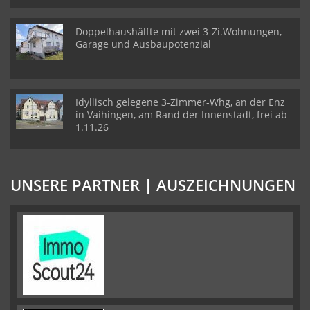
Doppelhaushälfte mit zwei 3-Zi.Wohnungen,
Garage und Ausbaupotenzial
Idyllisch gelegene 3-Zimmer-Whg, an der Enz
in Vaihingen, am Rand der Innenstadt, frei ab
1.11.26
UNSERE PARTNER | AUSZEICHNUNGEN