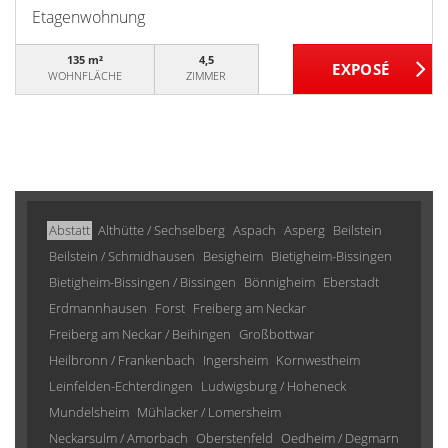
Etagenwohnung
135 m²
4,5
WOHNFLÄCHE
ZIMMER
Abstatt
Althütte / Sechselberg
Aspach
Asperg
Beilstein
Beilstein / Schmidhausen
Besigheim
Bietigheim-Bissingen
Bietigheim-Bissingen / Bissingen
Bönnigheim
Eberstadt
Erdmannhausen
Forst
Freiberg am Neckar
Freiberg am Neckar / Beihingen
Großbottwar
Heilbronn / Frankenbach
Ingersheim
Kornwestheim
Leinfelden-Echterdingen
Ludwigsburg / Hoheneck
Mundelsheim
Mühlacker / Lomersheim
Neckarsulm / Amorbach
Oberstenfeld
Oedheim / Degmarn