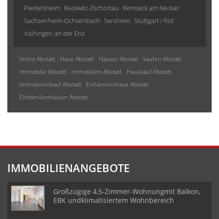
Pleidelsheim
Rackwitz-Zschortau
Remseck am Neckar
Sachsenheim-Ochsenbach
Sersheim
Stuttgart / Rot
Vaihingen an der Enz
Immo Abstatt
Haus Abstatt
Häuser Abstatt
kaufen Abstatt
Immobilie Abstatt
Immobilien Abstatt
Hauskauf Abstatt
Immobilienkauf Abstatt
Einfamilienhaus Abstatt
Einfamilienhäuser Abstatt
IMMOBILIENANGEBOTE
Großzügige 4,5-Zimmer-Wohnungmit Balkon,
EBK undklimatisiertem Wohnbereich