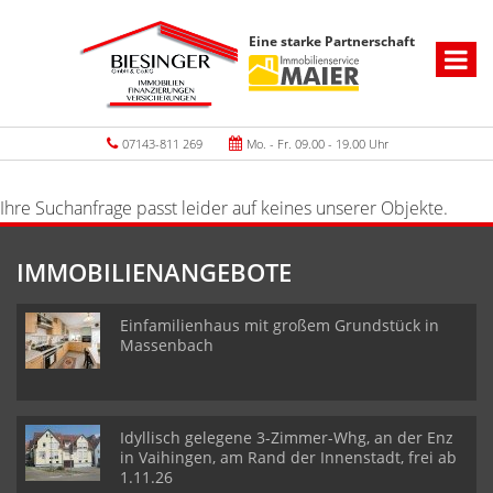
Eine starke Partnerschaft
07143-811 269
Mo. - Fr. 09.00 - 19.00 Uhr
Ihre Suchanfrage passt leider auf keines unserer Objekte.
IMMOBILIENANGEBOTE
Einfamilienhaus mit großem Grundstück in
Massenbach
Idyllisch gelegene 3-Zimmer-Whg, an der Enz
in Vaihingen, am Rand der Innenstadt, frei ab
1.11.26