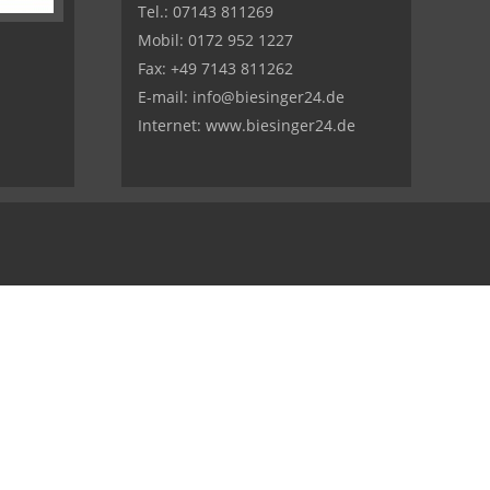
Tel.:
07143 811269
Mobil:
0172 952 1227
Fax: +49 7143 811262
E-mail:
info@biesinger24.de
Internet:
www.biesinger24.de