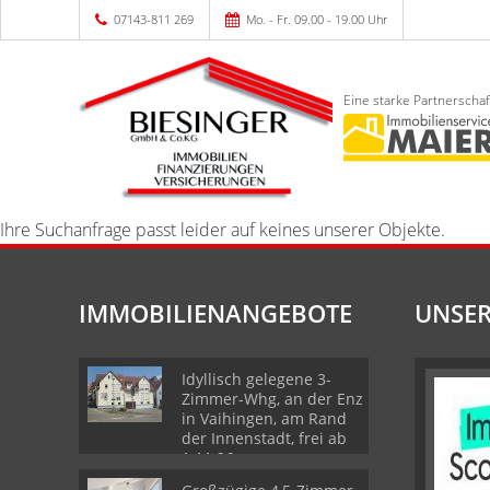
07143-811 269
Mo. - Fr. 09.00 - 19.00 Uhr
Eine starke Partnerschaf
Ihre Suchanfrage passt leider auf keines unserer Objekte.
IMMOBILIENANGEBOTE
UNSER
Idyllisch gelegene 3-
Zimmer-Whg, an der Enz
in Vaihingen, am Rand
der Innenstadt, frei ab
1.11.26