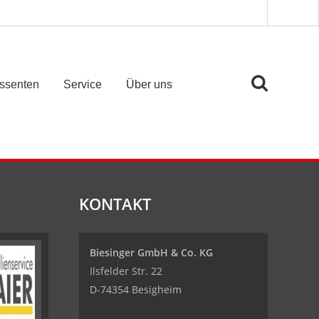
essenten
Service
Über uns
KONTAKT
Biesinger GmbH & Co. KG
Ilsfelder Str. 22
D-74354 Besigheim