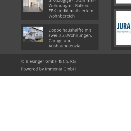
Großzügige 4,5-Zimmer-
Wohnungmit Balkon,
EBK undklimatisiertem
Wohnbereich
Doppelhaushälfte mit
zwei 3-Zi.Wohnungen,
Garage und
Ausbaupotenzial
© Biesinger GmbH & Co. KG
Powered by
Immonia GmbH