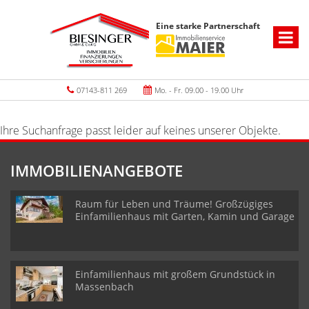
Eine starke Partnerschaft
07143-811 269
Mo. - Fr. 09.00 - 19.00 Uhr
Ihre Suchanfrage passt leider auf keines unserer Objekte.
IMMOBILIENANGEBOTE
Raum für Leben und Träume! Großzügiges
Einfamilienhaus mit Garten, Kamin und Garage
Einfamilienhaus mit großem Grundstück in
Massenbach